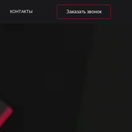
 спрятан за правым краем */ transition: transform .4s ease-in-out; } /*
КОНТАКТЫ
Заказать звонок