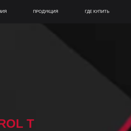
index: 9999; top: 50%; right: 0; transform: translate(210px, -50%); /*
ard{ transform: translate(0, -50%); }
НИЯ
ПРОДУКЦИЯ
ГДЕ КУПИТЬ
ROL T