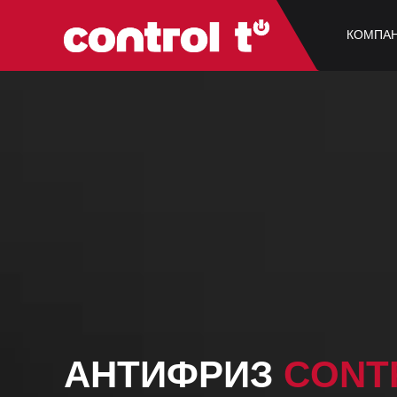
/* фиксируем виджет */ .uc-widget .t396__artboard{ position: fixed; z-
показ при наведении (для десктопа) */ .uc-widget:hover .t396__artbo
КОМПА
АНТИФРИЗ
CONT