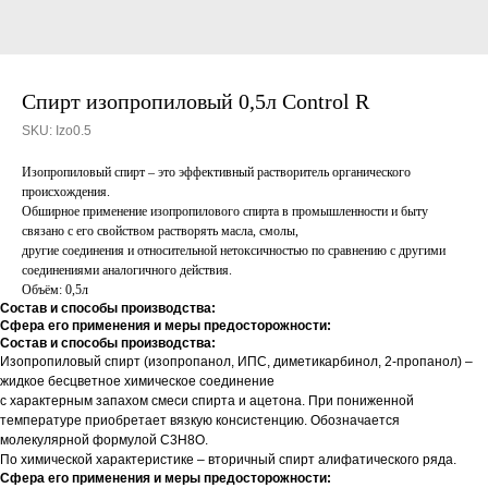
Спирт изопропиловый 0,5л Control R
SKU:
Izo0.5
Изопропиловый спирт – это эффективный растворитель органического
происхождения.
Обширное применение изопропилового спирта в промышленности и быту
связано с его свойством растворять масла, смолы,
другие соединения и относительной нетоксичностью по сравнению с другими
соединениями аналогичного действия.
Объём: 0,5л
Состав и способы производства:
Сфера его применения и меры предосторожности:
Состав и способы производства:
Изопропиловый спирт (изопропанол, ИПС, диметикарбинол, 2-пропанол) –
жидкое бесцветное химическое соединение
с характерным запахом смеси спирта и ацетона. При пониженной
температуре приобретает вязкую консистенцию. Обозначается
молекулярной формулой С3Н8О.
По химической характеристике – вторичный спирт алифатического ряда.
Сфера его применения и меры предосторожности: