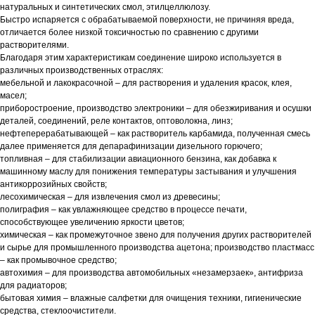
натуральных и синтетических смол, этилцеллюлозу.
Быстро испаряется с обрабатываемой поверхности, не причиняя вреда,
отличается более низкой токсичностью по сравнению с другими
растворителями.
Благодаря этим характеристикам соединение широко используется в
различных производственных отраслях:
мебельной и лакокрасочной – для растворения и удаления красок, клея,
масел;
приборостроение, производство электроники – для обезжиривания и осушки
деталей, соединений, реле контактов, оптоволокна, линз;
нефтеперерабатывающей – как растворитель карбамида, полученная смесь
далее применяется для депарафинизации дизельного горючего;
топливная – для стабилизации авиационного бензина, как добавка к
машинному маслу для понижения температуры застывания и улучшения
антикоррозийных свойств;
лесохимическая – для извлечения смол из древесины;
полиграфия – как увлажняющее средство в процессе печати,
способствующее увеличению яркости цветов;
химическая – как промежуточное звено для получения других растворителей
и сырье для промышленного производства ацетона; производство пластмасс
– как промывочное средство;
автохимия – для производства автомобильных «незамерзаек», антифриза
для радиаторов;
бытовая химия – влажные салфетки для очищения техники, гигиенические
средства, стеклоочистители.