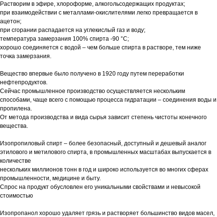
Растворим в эфире, хлороформе, алкогольсодержащих продуктах;
при взаимодействии с металлами-окислителями легко превращается в
ацетон;
при сгорании распадается на углекислый газ и воду;
температура замерзания 100% спирта -90 °С;
хорошо соединяется с водой – чем больше спирта в растворе, тем ниже
точка замерзания.
Вещество впервые было получено в 1920 году путем переработки
нефтепродуктов.
Сейчас промышленное производство осуществляется нескольким
способами, чаще всего с помощью процесса гидратации – соединения воды и
пропилена.
От метода производства и вида сырья зависит степень чистоты конечного
вещества.
Изопропиловый спирт – более безопасный, доступный и дешевый аналог
этилового и метилового спирта, в промышленных масштабах выпускается в
количестве
нескольких миллионов тонн в год и широко используется во многих сферах
промышленности, медицине и быту.
Спрос на продукт обусловлен его уникальными свойствами и невысокой
стоимостью
Изопропанол хорошо удаляет грязь и растворяет большинство видов масел,